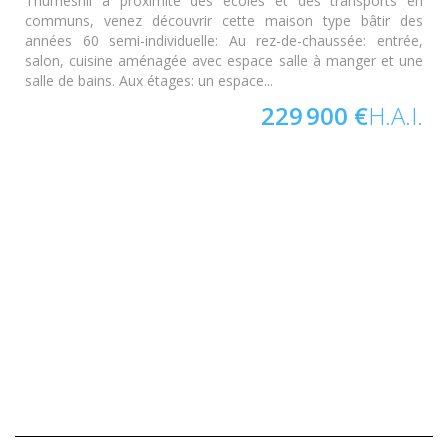
Thumesnil à proximité des écoles et des transports en
communs, venez découvrir cette maison type bâtir des
années 60 semi-individuelle: Au rez-de-chaussée: entrée,
salon, cuisine aménagée avec espace salle à manger et une
salle de bains. Aux étages: un espace...
229 900 €
H.A.I.