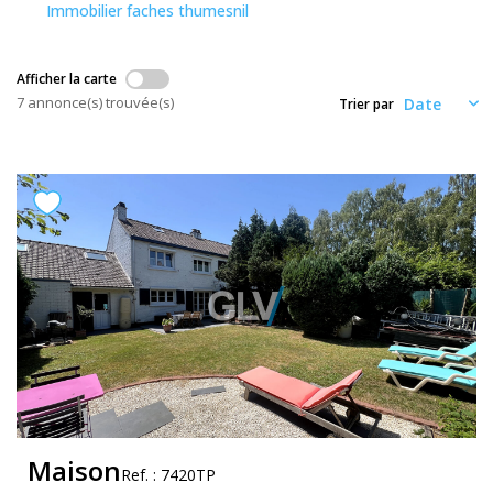
Nos Actualités
Immobilier faches thumesnil
Afficher la carte
CONTACT
7 annonce(s) trouvée(s)
Trier par
ESPACE CLIENTS
Maison
Ref. : 7420TP