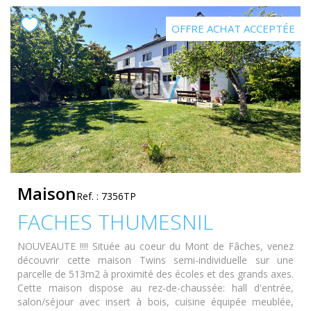
OFFRE ACHAT ACCEPTÉE
Maison
Ref. : 7356TP
FACHES THUMESNIL
NOUVEAUTE !!!! Située au coeur du Mont de Fâches, venez
découvrir cette maison Twins semi-individuelle sur une
parcelle de 513m2 à proximité des écoles et des grands axes.
Cette maison dispose au rez-de-chaussée: hall d'entrée,
salon/séjour avec insert à bois, cuisine équipée meublée,