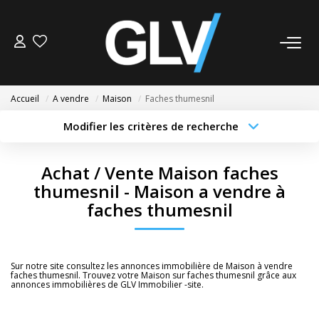
VENTE
Accueil
A vendre
Maison
Faches thumesnil
LOCATION
Modifier les critères de recherche
Type de transaction
Localisation
Acheter
Localisation
GESTION
Achat / Vente Maison faches
Type de bien
Sélectionnez...
Surface min
thumesnil - Maison a vendre à
SYNDIC
faches thumesnil
Budget max
Plus de critères
NOS AGENCES
Créer une alerte
Sur notre site consultez les annonces immobilière de Maison à vendre
Nos Agences
faches thumesnil. Trouvez votre Maison sur faches thumesnil grâce aux
annonces immobilières de GLV Immobilier -site.
Nous Rejoindre