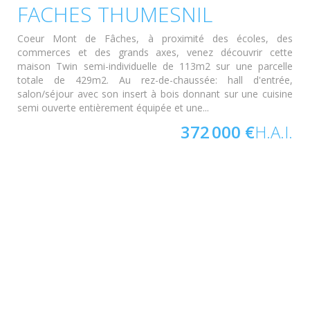
FACHES THUMESNIL
Coeur Mont de Fâches, à proximité des écoles, des
commerces et des grands axes, venez découvrir cette
maison Twin semi-individuelle de 113m2 sur une parcelle
totale de 429m2. Au rez-de-chaussée: hall d'entrée,
salon/séjour avec son insert à bois donnant sur une cuisine
semi ouverte entièrement équipée et une...
372 000 €
H.A.I.