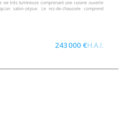
e vie très lumineuse comprenant une cuisine ouverte
 qu'un salon-séjour. Le rez-de-chaussée comprend
243 000 €
H.A.I.