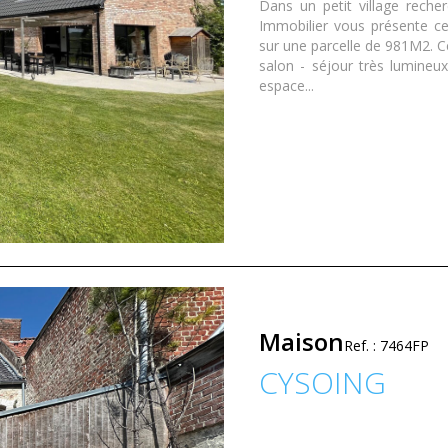
Dans un petit village rech
Immobilier vous présente c
sur une parcelle de 981M2. C
salon - séjour très lumineu
espace...
Maison
Ref. : 7464FP
CYSOING