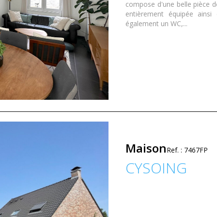
compose d'une belle pièce d
entièrement équipée ainsi
également un WC,...
Maison
Ref. : 7467FP
CYSOING