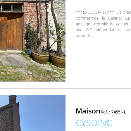
***EXCLUSIVITÉ*** En plein
commerces, le Cabinet GL
ancienne remplie de cachet 
avec WC indépendant et carr
parquet...
Maison
Ref. : 7455NL
CYSOING