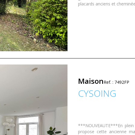
placards anciens et cheminée.
Maison
Ref. : 7492FP
CYSOING
***NOUVEAUTE***En plein c
propose cette ancienne ma