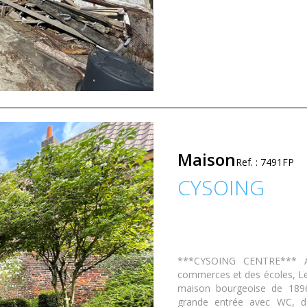
Maison
Ref. : 7491FP
CYSOING
***CYSOING CENTRE*** Au
commerces et des écoles, Le
maison bourgeoise de 189
grande entrée avec WC, d'