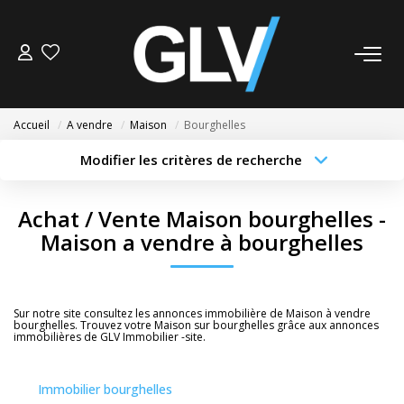
VENTE
Accueil
A vendre
Maison
Bourghelles
LOCATION
Modifier les critères de recherche
Type de transaction
Localisation
Acheter
Localisation
GESTION
Achat / Vente Maison bourghelles -
Type de bien
Sélectionnez...
Surface min
Maison a vendre à bourghelles
SYNDIC
Budget max
Plus de critères
NOS AGENCES
Sur notre site consultez les annonces immobilière de Maison à vendre
Créer une alerte
bourghelles. Trouvez votre Maison sur bourghelles grâce aux annonces
immobilières de GLV Immobilier -site.
Nos Agences
Nous Rejoindre
Immobilier bourghelles