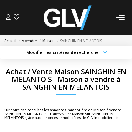
VENTE
Accueil
A vendre
Maison
SAINGHIN EN MELANTOIS
LOCATION
Modifier les critères de recherche
Type de transaction
Localisation
Acheter
Localisation
GESTION
Achat / Vente Maison SAINGHIN EN
Type de bien
Sélectionnez...
Surface min
MELANTOIS - Maison a vendre à
SYNDIC
SAINGHIN EN MELANTOIS
Budget max
Plus de critères
NOS AGENCES
Créer une alerte
Sur notre site consultez les annonces immobilière de Maison à vendre
Nos Agences
SAINGHIN EN MELANTOIS. Trouvez votre Maison sur SAINGHIN EN
MELANTOIS grâce aux annonces immobilières de GLV Immobilier -site.
Nous Rejoindre