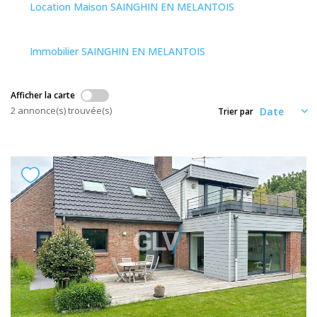
Nos Actualités
Location Maison SAINGHIN EN MELANTOIS
Immobilier SAINGHIN EN MELANTOIS
CONTACT
Afficher la carte
ESPACE CLIENTS
2 annonce(s) trouvée(s)
Trier par