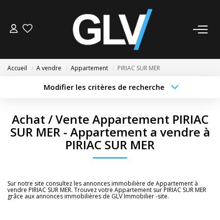
VENTE
Accueil
A vendre
Appartement
PIRIAC SUR MER
LOCATION
Modifier les critères de recherche
Type de transaction
Localisation
Acheter
Localisation
GESTION
Achat / Vente Appartement PIRIAC
Type de bien
Sélectionnez...
Surface min
SUR MER - Appartement a vendre à
SYNDIC
PIRIAC SUR MER
Budget max
Plus de critères
NOS AGENCES
Créer une alerte
Sur notre site consultez les annonces immobilière de Appartement à
Nos Agences
vendre PIRIAC SUR MER. Trouvez votre Appartement sur PIRIAC SUR MER
grâce aux annonces immobilières de GLV Immobilier -site.
Nous Rejoindre