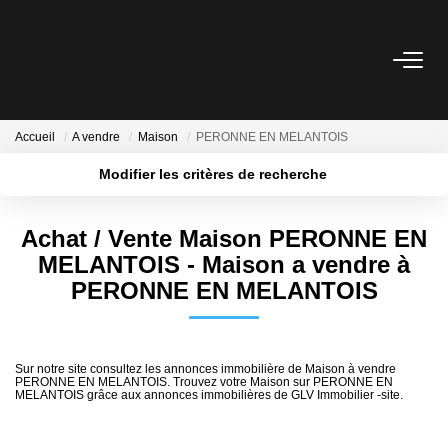
VENTE
Accueil
A vendre
Maison
PERONNE EN MELANTOIS
LOCATION
Modifier les critères de recherche
Localisation
Type de transaction
Surface min
GESTION
Achat / Vente Maison PERONNE EN
Type de bien
MELANTOIS - Maison a vendre à
Plus de critères
Budget max
SYNDIC
PERONNE EN MELANTOIS
Créer une alerte
NOS AGENCES
Sur notre site consultez les annonces immobilière de Maison à vendre
Nos Agences
PERONNE EN MELANTOIS. Trouvez votre Maison sur PERONNE EN
MELANTOIS grâce aux annonces immobilières de GLV Immobilier -site.
Nous Rejoindre
Nos Actualités