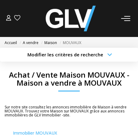
VENTE
Accueil
A vendre
Maison
MOUVAUX
LOCATION
Modifier les critères de recherche
Type de transaction
Localisation
Acheter
Localisation
GESTION
Achat / Vente Maison MOUVAUX -
Type de bien
Sélectionnez...
Surface min
Maison a vendre à MOUVAUX
SYNDIC
Budget max
Plus de critères
NOS AGENCES
Sur notre site consultez les annonces immobilière de Maison à vendre
Créer une alerte
MOUVAUX. Trouvez votre Maison sur MOUVAUX grâce aux annonces
immobilières de GLV Immobilier -site.
Nos Agences
Nous Rejoindre
Immobilier MOUVAUX