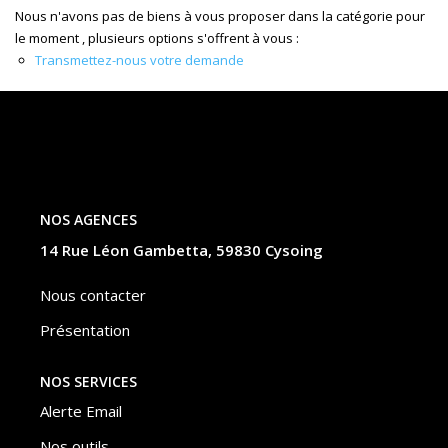
Nos Actualités
Nous n'avons pas de biens à vous proposer dans la catégorie pour
le moment , plusieurs options s'offrent à vous :
Transmettez-nous votre demande
CONTACT
ESPACE CLIENTS
NOS AGENCES
14 Rue Léon Gambetta, 59830 Cysoing
Nous contacter
Présentation
NOS SERVICES
Alerte Email
Nos outils