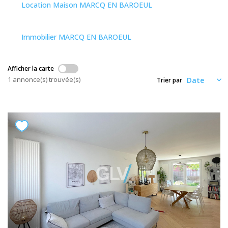
Nos Actualités
Location Maison MARCQ EN BAROEUL
Immobilier MARCQ EN BAROEUL
CONTACT
Afficher la carte
ESPACE CLIENTS
1 annonce(s) trouvée(s)
Trier par