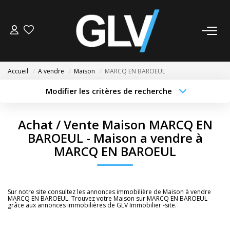
VENTE
Accueil
A vendre
Maison
MARCQ EN BAROEUL
LOCATION
Modifier les critères de recherche
Type de transaction
Localisation
Acheter
Localisation
GESTION
Achat / Vente Maison MARCQ EN
Type de bien
Sélectionnez...
Surface min
BAROEUL - Maison a vendre à
SYNDIC
MARCQ EN BAROEUL
Budget max
Plus de critères
NOS AGENCES
Créer une alerte
Sur notre site consultez les annonces immobilière de Maison à vendre
Nos Agences
MARCQ EN BAROEUL. Trouvez votre Maison sur MARCQ EN BAROEUL
grâce aux annonces immobilières de GLV Immobilier -site.
Nous Rejoindre