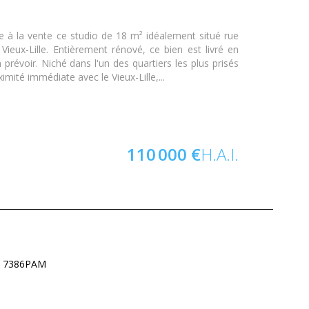
 à la vente ce studio de 18 m² idéalement situé rue
Vieux-Lille. Entièrement rénové, ce bien est livré en
 prévoir. Niché dans l'un des quartiers les plus prisés
oximité immédiate avec le Vieux-Lille,...
110 000 €
H.A.I.
 : 7386PAM