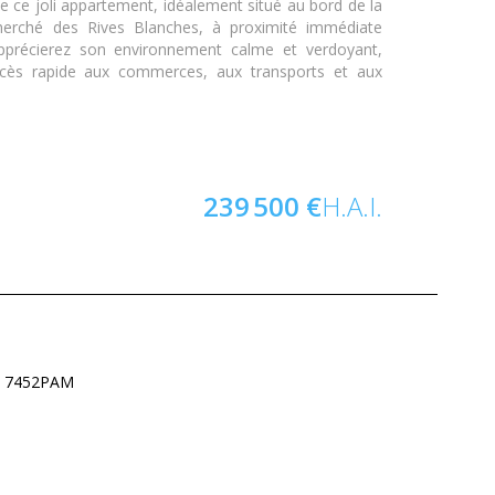
 ce joli appartement, idéalement situé au bord de la
herché des Rives Blanches, à proximité immédiate
pprécierez son environnement calme et verdoyant,
ccès rapide aux commerces, aux transports et aux
239 500 €
H.A.I.
 : 7452PAM