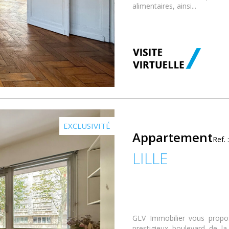
alimentaires, ainsi...
EXCLUSIVITÉ
Appartement
Ref.
LILLE
GLV Immobilier vous propos
prestigieux boulevard de l