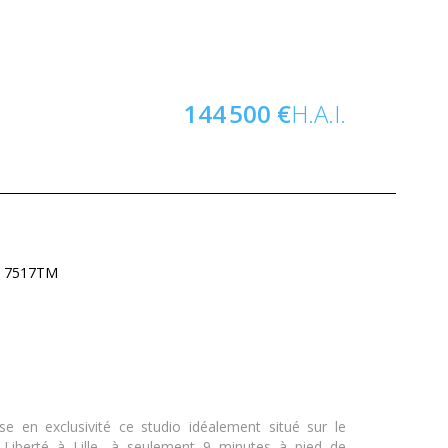
144 500 €
H.A.I.
 : 7517TM
e en exclusivité ce studio idéalement situé sur le
a Liberté à Lille, à seulement 9 minutes à pied de