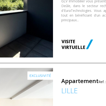
GLV Immobilier vous présente
Deûle, dans le secteur rec
d'EuraTechnologies. Vous a
tout en bénéficiant d'un a
principaux...
EXCLUSIVITÉ
Appartement
Ref.
LILLE