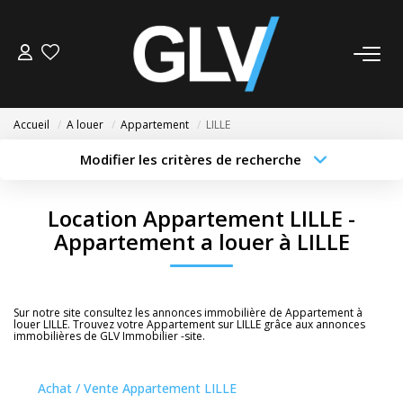
VENTE
Accueil
A louer
Appartement
LILLE
LOCATION
Modifier les critères de recherche
Type de transaction
Localisation
Acheter
Localisation
GESTION
Location Appartement LILLE -
Type de bien
Sélectionnez...
Surface min
Appartement a louer à LILLE
SYNDIC
Budget max
Plus de critères
NOS AGENCES
Sur notre site consultez les annonces immobilière de Appartement à
Créer une alerte
louer LILLE. Trouvez votre Appartement sur LILLE grâce aux annonces
immobilières de GLV Immobilier -site.
Nos Agences
Nous Rejoindre
Achat / Vente Appartement LILLE