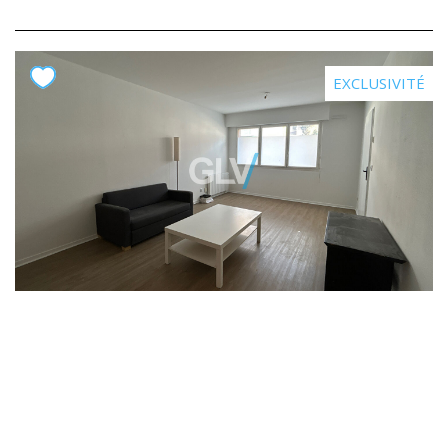
EXCLUSIVITÉ
Appartement
Ref. : 6713GL
LILLE
Tous nos rendez-vous de visite se prennent en ligne sur
notre site internet GLV Immobilier, rubrique "Location".
Venez découvrir ce magnifique appartement non meublé