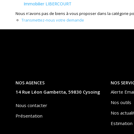
Immobilier LIBERCOURT
Nous n'avons pas de biens à vous proposer dans la catégorie pour
Transmettez-nous votre demande
NOS AGENCES
NOS SERVI
14 Rue Léon Gambetta, 59830 Cysoing
Alerte Emai
Nos outils
Nous contacter
Nos actuali
Présentation
Estimation