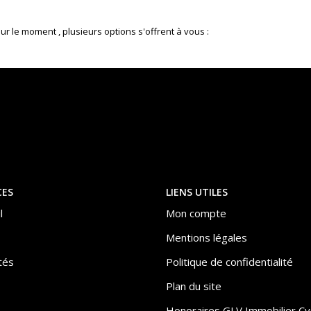
 le moment , plusieurs options s'offrent à vous :
CES
LIENS UTILES
l
Mon compte
Mentions légales
tés
Politique de confidentialité
Plan du site
Honoraires GLV Immobilier Cy