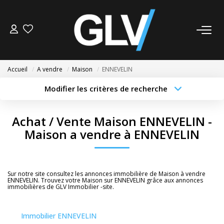
VENTE
Accueil
A vendre
Maison
ENNEVELIN
LOCATION
Modifier les critères de recherche
Type de transaction
Localisation
Acheter
Localisation
GESTION
Achat / Vente Maison ENNEVELIN -
Type de bien
Sélectionnez...
Surface min
Maison a vendre à ENNEVELIN
SYNDIC
Budget max
Plus de critères
NOS AGENCES
Sur notre site consultez les annonces immobilière de Maison à vendre
Créer une alerte
ENNEVELIN. Trouvez votre Maison sur ENNEVELIN grâce aux annonces
immobilières de GLV Immobilier -site.
Nos Agences
Nous Rejoindre
Immobilier ENNEVELIN