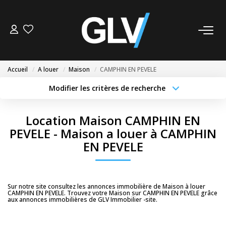
VENTE
Accueil
A louer
Maison
CAMPHIN EN PEVELE
LOCATION
Modifier les critères de recherche
Localisation
Type de transaction
Surface min
GESTION
Location Maison CAMPHIN EN
Type de bien
PEVELE - Maison a louer à CAMPHIN
Budget max
Plus de critères
SYNDIC
EN PEVELE
Créer une alerte
NOS AGENCES
Sur notre site consultez les annonces immobilière de Maison à louer
Nos Agences
CAMPHIN EN PEVELE. Trouvez votre Maison sur CAMPHIN EN PEVELE grâce
aux annonces immobilières de GLV Immobilier -site.
Nous Rejoindre
Nos Actualités