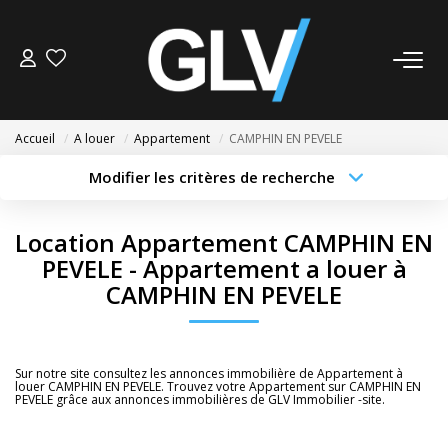
VENTE
Accueil
A louer
Appartement
CAMPHIN EN PEVELE
LOCATION
Modifier les critères de recherche
Type de transaction
Localisation
Acheter
Localisation
GESTION
Location Appartement CAMPHIN EN
Type de bien
Sélectionnez...
Surface min
PEVELE - Appartement a louer à
SYNDIC
CAMPHIN EN PEVELE
Budget max
Plus de critères
NOS AGENCES
Créer une alerte
Sur notre site consultez les annonces immobilière de Appartement à
Nos Agences
louer CAMPHIN EN PEVELE. Trouvez votre Appartement sur CAMPHIN EN
PEVELE grâce aux annonces immobilières de GLV Immobilier -site.
Nous Rejoindre