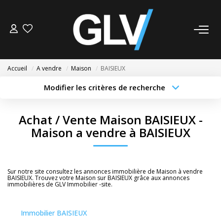
VENTE
Accueil
A vendre
Maison
BAISIEUX
LOCATION
Modifier les critères de recherche
Type de transaction
Localisation
Acheter
Localisation
GESTION
Achat / Vente Maison BAISIEUX -
Type de bien
Sélectionnez...
Surface min
Maison a vendre à BAISIEUX
SYNDIC
Budget max
Plus de critères
NOS AGENCES
Sur notre site consultez les annonces immobilière de Maison à vendre
Créer une alerte
BAISIEUX. Trouvez votre Maison sur BAISIEUX grâce aux annonces
immobilières de GLV Immobilier -site.
Nos Agences
Nous Rejoindre
Immobilier BAISIEUX