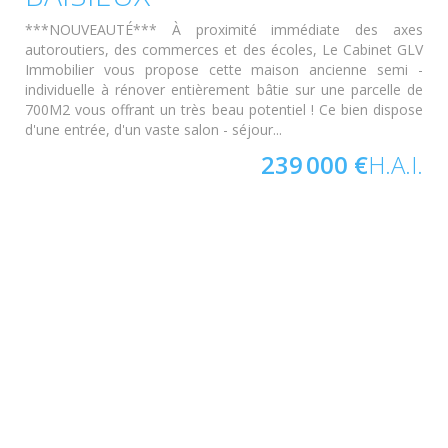
***NOUVEAUTÉ*** À proximité immédiate des axes
autoroutiers, des commerces et des écoles, Le Cabinet GLV
Immobilier vous propose cette maison ancienne semi -
individuelle à rénover entièrement bâtie sur une parcelle de
700M2 vous offrant un très beau potentiel ! Ce bien dispose
d'une entrée, d'un vaste salon - séjour...
239 000 €
H.A.I.