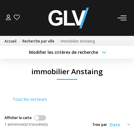
VENTE
Accueil
Recherche par ville
immobilier Anstaing
LOCATION
Modifier les critères de recherche
Localisation
Type de transaction
Surface min
GESTION
immobilier Anstaing
Type de bien
Budget max
Plus de critères
SYNDIC
Créer une alerte
Tous les secteurs
NOS AGENCES
Nos Agences
Afficher la carte
Nous Rejoindre
1 annonce(s) trouvée(s)
Trier par
Nos Actualités