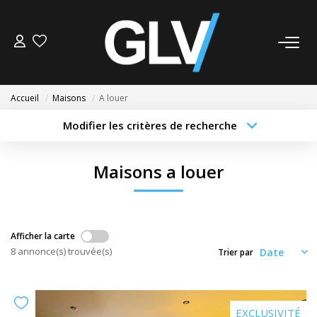
VENTE
Accueil
Maisons
A louer
LOCATION
Modifier les critères de recherche
Type de transaction
Localisation
Acheter
Localisation
GESTION
Maisons a louer
Type de bien
Sélectionnez...
Surface min
SYNDIC
Budget max
Plus de critères
Afficher la carte
NOS AGENCES
8 annonce(s) trouvée(s)
Trier par
Créer une alerte
Nos Agences
Nous Rejoindre
EXCLUSIVITÉ