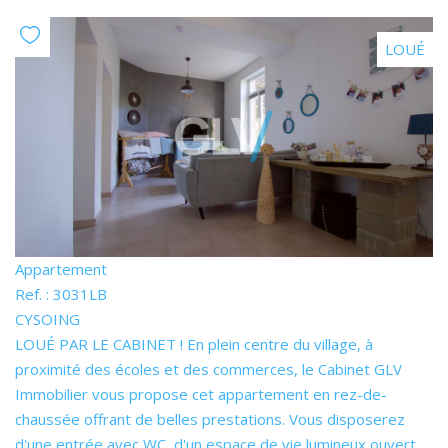
LOUÉ
Appartement
Ref. : 3031LB
CYSOING
LOUÉ PAR LE CABINET ! En plein centre du village, à
proximité des écoles et des commerces, le Cabinet GLV
Immobilier vous propose cet appartement en rez-de-
chaussée offrant de belles prestations. Vous disposerez
d'une entrée avec WC, d'un espace de vie lumineux ouvert