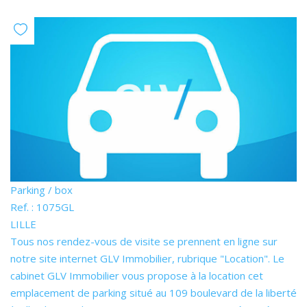
Parking / box
Ref. : 1075GL
LILLE
Tous nos rendez-vous de visite se prennent en ligne sur
notre site internet GLV Immobilier, rubrique "Location". Le
cabinet GLV Immobilier vous propose à la location cet
emplacement de parking situé au 109 boulevard de la liberté