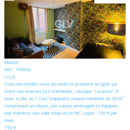
Nos Actualités
CONTACT
ESPACE CLIENTS
Maison
Ref. : 7506GL
LILLE
Tous nos rendez-vous de visite se prennent en ligne sur
notre site internet GLV Immobilier, rubrique "Location". À
louer à Lille, au 1 Cour Stappaert, maison meublée de 38 m²
comprenant un séjour, une cuisine aménagée et équipée,
une chambre, une salle d'eau et un WC. Loyer : 750 € par
mois.
750 €