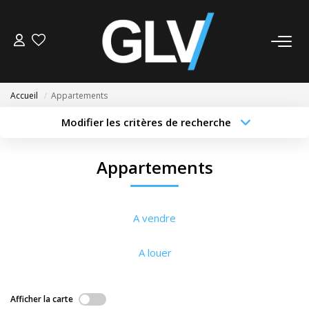
VENTE
Accueil
Appartements
LOCATION
Modifier les critères de recherche
Type de transaction
Localisation
Acheter
Localisation
GESTION
Appartements
Type de bien
Sélectionnez...
Surface min
SYNDIC
Budget max
Plus de critères
A vendre
NOS AGENCES
Créer une alerte
A louer
Nos Agences
Nous Rejoindre
Afficher la carte