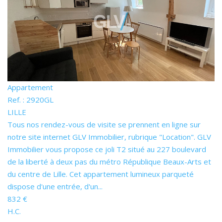
Appartement
Ref. : 2920GL
LILLE
Tous nos rendez-vous de visite se prennent en ligne sur
notre site internet GLV Immobilier, rubrique "Location". GLV
Immobilier vous propose ce joli T2 situé au 227 boulevard
de la liberté à deux pas du métro République Beaux-Arts et
du centre de Lille. Cet appartement lumineux parqueté
dispose d'une entrée, d'un...
832 €
H.C.