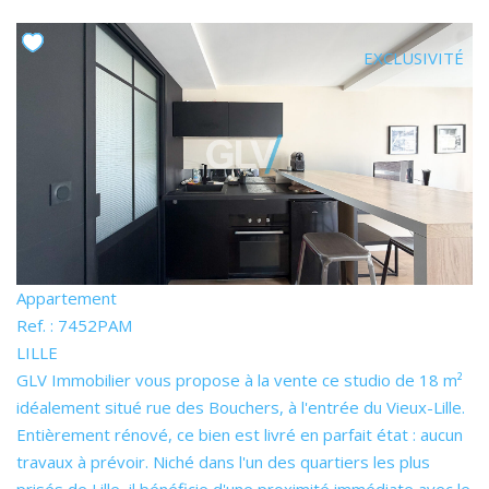
EXCLUSIVITÉ
Appartement
Ref. : 7452PAM
LILLE
GLV Immobilier vous propose à la vente ce studio de 18 m²
idéalement situé rue des Bouchers, à l'entrée du Vieux-Lille.
Entièrement rénové, ce bien est livré en parfait état : aucun
travaux à prévoir. Niché dans l'un des quartiers les plus