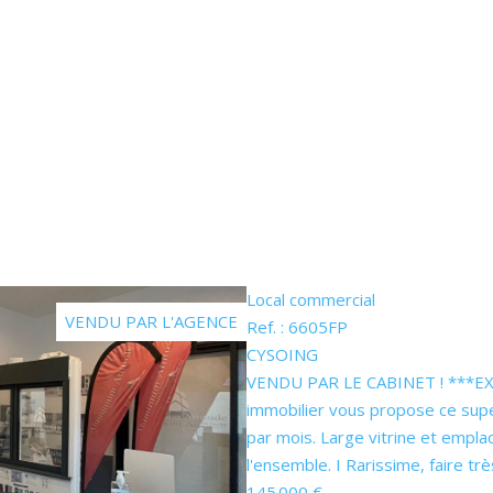
Local commercial
VENDU PAR L'AGENCE
Ref. : 6605FP
CYSOING
VENDU PAR LE CABINET ! ***EXCL
immobilier vous propose ce sup
par mois. Large vitrine et empl
l'ensemble. I Rarissime, faire très
145 000 €