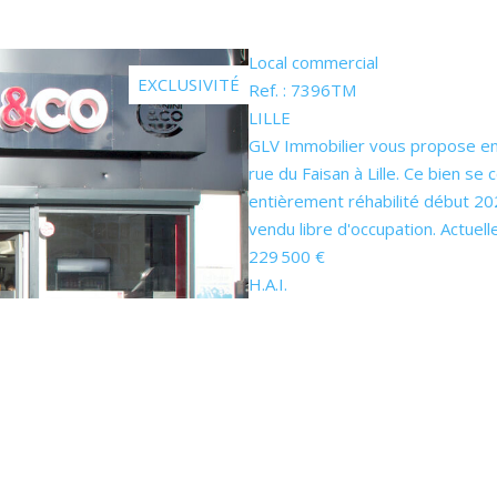
Local commercial
EXCLUSIVITÉ
Ref. : 7396TM
LILLE
GLV Immobilier vous propose en 
rue du Faisan à Lille. Ce bien s
entièrement réhabilité début 202
vendu libre d'occupation. Actuell
229 500 €
H.A.I.