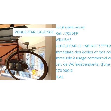
Local commercial
VENDU PAR L'AGENCE
Ref. : 7035FP
WILLEMS
VENDU PAR LE CABINET ! ***EXCL
immédiate des écoles et des co
immeuble à usage commercial ve
bar, de WC indépendants, d'une cu
270 000 €
H.A.I.