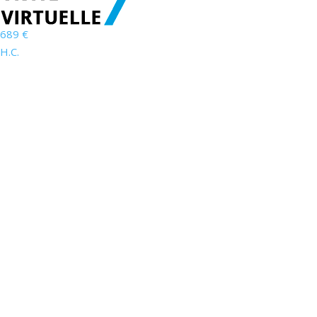
689 €
H.C.