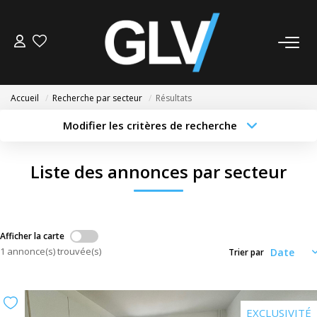
VENTE
Accueil
Recherche par secteur
Résultats
LOCATION
Modifier les critères de recherche
Type de transaction
Localisation
Acheter
Localisation
GESTION
Liste des annonces par secteur
Type de bien
Sélectionnez...
Surface min
SYNDIC
Budget max
Plus de critères
Afficher la carte
NOS AGENCES
1 annonce(s) trouvée(s)
Trier par
Créer une alerte
Nos Agences
Nous Rejoindre
EXCLUSIVITÉ