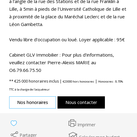
à l'angle de la rue des Stations et de la rue Franklin à
Lille, à 5min à pieds de l'Université Catholique de Lille et
à proximité de la place du Maréchal Leclerc et de la rue
Léon Gambetta.
Vendu libre d'occupation ou loué. Loyer applicable : 95€
Cabinet GLV Immobilier : Pour plus d'informations,
veuillez contacter Pierre-Alexis MARIE au
O6.79.66.75.50
** €25 000
honoraires inclus
|
|
€23 000
hors honoraires
Honoraires : 8.70%
TTC à la charge de l'acquéreur
Nos honoraires
Nous contacter
Imprimer
Partager