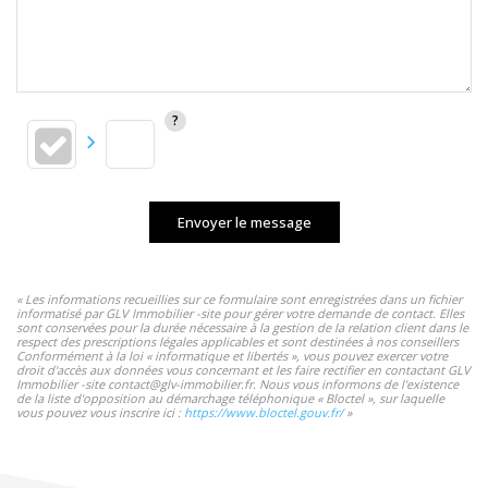
Envoyer le message
« Les informations recueillies sur ce formulaire sont enregistrées dans un fichier
informatisé par GLV Immobilier -site pour gérer votre demande de contact. Elles
sont conservées pour la durée nécessaire à la gestion de la relation client dans le
respect des prescriptions légales applicables et sont destinées à nos conseillers
Conformément à la loi « informatique et libertés », vous pouvez exercer votre
droit d'accès aux données vous concernant et les faire rectifier en contactant GLV
Immobilier -site contact@glv-immobilier.fr. Nous vous informons de l'existence
de la liste d'opposition au démarchage téléphonique « Bloctel », sur laquelle
vous pouvez vous inscrire ici :
https://www.bloctel.gouv.fr/
»