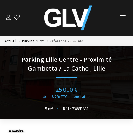
VENTE
Accueil
Parking / Box
Référence 7388PAM
LOCATION
Parking Lille Centre - Proximité
GESTION
Gambetta / La Catho
,
Lille
SYNDIC
25 000 €
dont 8,7% TTC d'honoraires
NOS AGENCES
5
m²
•
Réf : 7388PAM
Nos Agences
Nous Rejoindre
A vendre