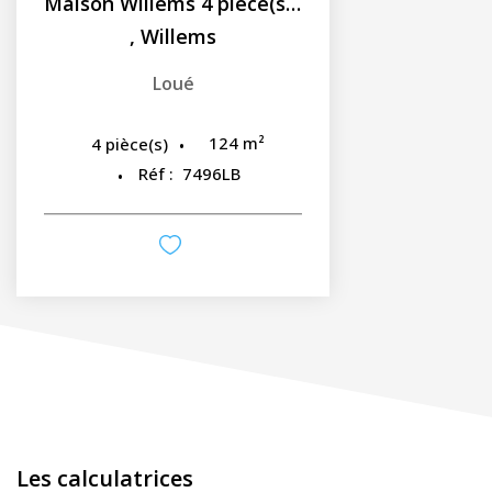
Maison Willems 4 pièce(s) 123.77 m2
,
Willems
Loué
124
m²
4
pièce(s)
Réf :
7496LB
Les calculatrices