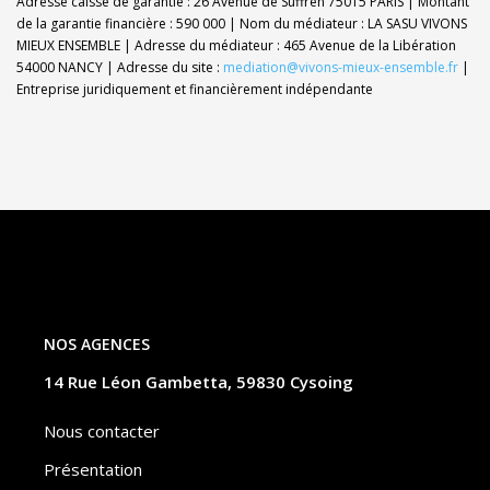
Adresse caisse de garantie : 26 Avenue de Suffren 75015 PARIS | Montant
de la garantie financière : 590 000 | Nom du médiateur : LA SASU VIVONS
MIEUX ENSEMBLE | Adresse du médiateur : 465 Avenue de la Libération
54000 NANCY | Adresse du site :
mediation@vivons-mieux-ensemble.fr
|
Entreprise juridiquement et financièrement indépendante
NOS AGENCES
14 Rue Léon Gambetta, 59830 Cysoing
Nous contacter
Présentation