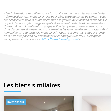
« Les informations recueillies sur ce formulaire sont enregistrées dans un fichier
informatisé par GLV Immobilier -site pour gérer votre demande de contact. Elles
sont conservées pour la durée nécessaire à la gestion de la relation client dans le
respect des prescriptions légales applicables et sont destinées à nos conseillers
Conformément à la loi « informatique et libertés », vous pouvez exercer votre
droit d'accès aux données vous concernant et les faire rectifier en contactant GLV
Immobilier -site contact@glv-immobilier.fr. Nous vous informons de l'existence
de la liste d'opposition au démarchage téléphonique « Bloctel », sur laquelle
vous pouvez vous inscrire ici :
https://www.bloctel.gouv.fr/
»
Les biens similaires
Investisseur