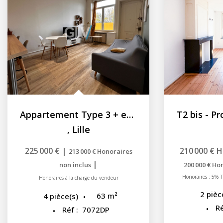
Appartement Type 3 + extérieure - St Sauveur 62.75 m2
,
Lille
225 000 €
|
210 000 €
H
213 000 €
Honoraires
|
non inclus
200 000 €
Hon
Honoraires : 5% T
Honoraires à la charge du vendeur
2
pièc
63
m²
4
pièce(s)
Ré
Réf :
7072DP