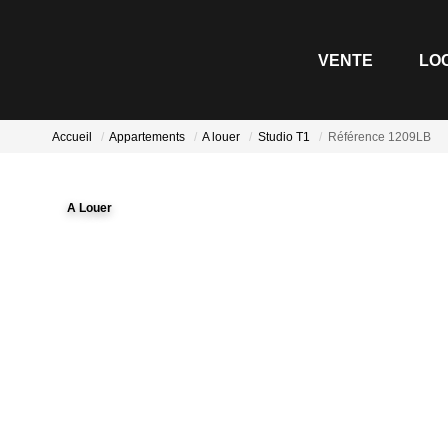
VENTE
Accueil
Appartements
A louer
Studio T1
Référence 1209L
A Louer