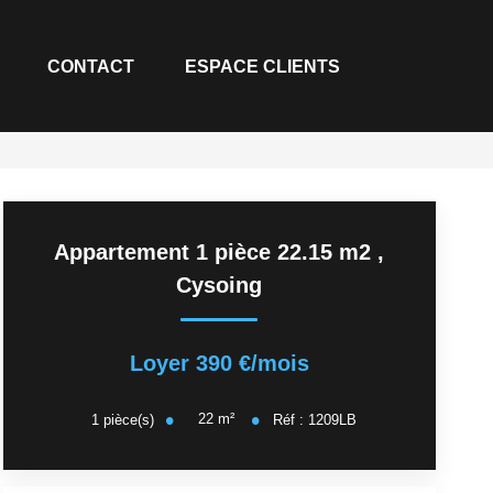
S
CONTACT
ESPACE CLIENTS
Appartement 1 pièce 22.15 m2
,
Cysoing
Loyer 390 €/mois
22
m²
1
pièce(s)
Réf :
1209LB