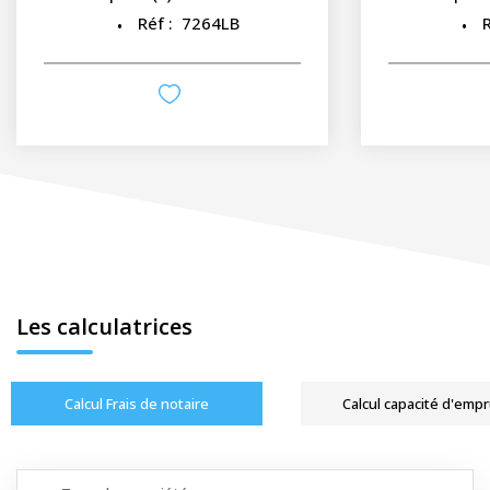
Réf :
7264LB
R
Les calculatrices
Calcul Frais de notaire
Calcul capacité d'emp