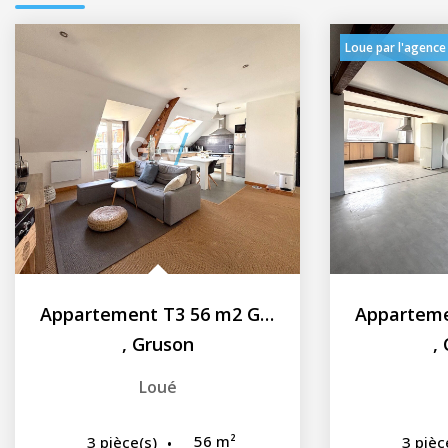
Loue par l'agence
Appartement T3 56 m2 Gruson
,
Gruson
,
Loué
56
m²
3
pièce(s)
3
pièc