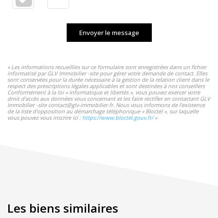
Envoyer le message
« Les informations recueillies sur ce formulaire sont enregistrées dans un fichier
informatisé par GLV Immobilier -site pour gérer votre demande de contact. Elles
sont conservées pour la durée nécessaire à la gestion de la relation client dans le
respect des prescriptions légales applicables et sont destinées à nos conseillers
Conformément à la loi « informatique et libertés », vous pouvez exercer votre
droit d'accès aux données vous concernant et les faire rectifier en contactant GLV
Immobilier -site contact@glv-immobilier.fr. Nous vous informons de l'existence
de la liste d'opposition au démarchage téléphonique « Bloctel », sur laquelle
vous pouvez vous inscrire ici :
https://www.bloctel.gouv.fr/
»
Les biens similaires