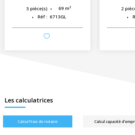
69
m²
3
pièce(s)
2
pièc
Réf :
6713GL
R
Les calculatrices
Calcul Frais de notaire
Calcul capacité d'emp