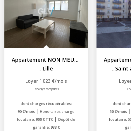
Appartement NON MEUBLÉ Lille 3 pièce(s)
,
Lille
,
Saint 
Loyer 1 023 €/mois
Loyer
charges comprises
ch
dont charges récupérables:
dont char
|
90 €/mois
Honoraires charge
50 €/mois
|
locataire: 900 € TTC
Dépôt de
locataire: 
garantie: 933 €
gar