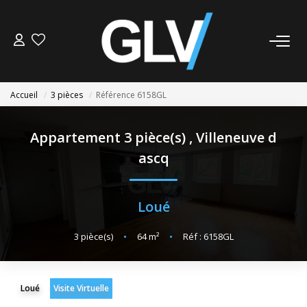
VENTE
Accueil
3 pièces
Référence 6158GL
LOCATION
Appartement 3 pièce(s)
,
Villeneuve d
GESTION
ascq
SYNDIC
Loué
NOS AGENCES
3
pièce(s)
•
64
m²
•
Réf : 6158GL
Nos Agences
Nous Rejoindre
Loué
Visite Virtuelle