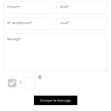
Prénom*
NOM*
N° de téléphone*
email*
Message*
Envoyer le message