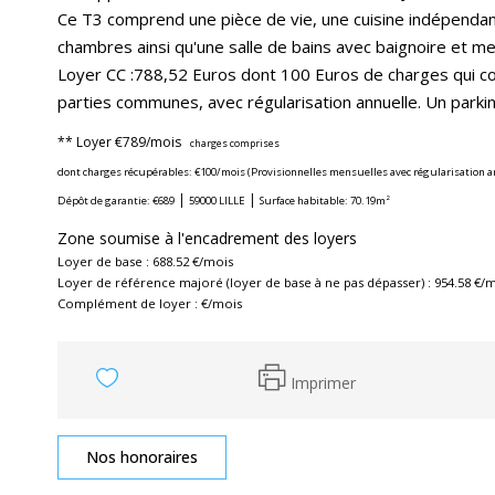
Ce T3 comprend une pièce de vie, une cuisine indépendant
chambres ainsi qu'une salle de bains avec baignoire et m
Loyer CC :788,52 Euros dont 100 Euros de charges qui com
parties communes, avec régularisation annuelle. Un parking
**
Loyer €789/mois
charges comprises
dont charges récupérables: €100/mois (Provisionnelles mensuelles avec régularisation a
|
|
Dépôt de garantie: €689
59000 LILLE
Surface habitable: 70.19m²
Zone soumise à l'encadrement des loyers
Loyer de base :
688.52
€/mois
Loyer de référence majoré (loyer de base à ne pas dépasser) :
954.58
€/m
Complément de loyer :
€/mois
Imprimer
Nos honoraires