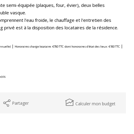
e semi-équipée (plaques, four, évier), deux belles
euble vasque.
prennent l'eau froide, le chauffage et l'entretien des
 privé est à la disposition des locataires de la résidence.
|
|
nnuelle)
Honoraires charge locataire: €780 TTC
dont honoraires d'état des lieux: €180 TTC
ois
Partager
Calculer mon budget