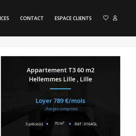
NCES
CONTACT
ESPACE CLIENTS
Appartement T3 60 m2
Hellemmes Lille
,
Lille
Loyer 789 €/mois
charges comprises
70
m²
3
pièce(s)
Réf :
0164GL