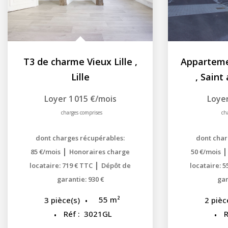
T3 de charme Vieux Lille
,
Lille
,
Saint 
Loyer 1 015 €/mois
Loyer
charges comprises
ch
dont charges récupérables:
dont char
|
85 €/mois
Honoraires charge
50 €/mois
|
locataire: 719 € TTC
Dépôt de
locataire: 
garantie: 930 €
gar
55
m²
3
pièce(s)
2
pièc
Réf :
3021GL
R