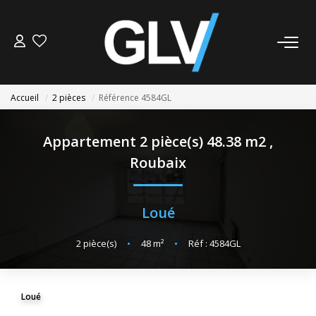
VENTE
Accueil
2 pièces
Référence 4584GL
LOCATION
Appartement 2 pièce(s) 48.38 m2
,
GESTION
Roubaix
SYNDIC
Loué
NOS AGENCES
2
pièce(s)
•
48
m²
•
Réf : 4584GL
Nos Agences
Nous Rejoindre
Loué