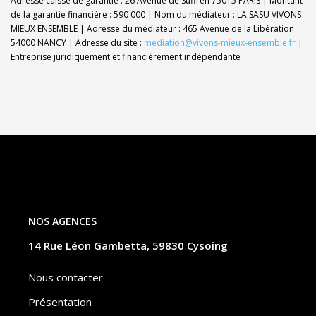
Adresse caisse de garantie : 26 Avenue de Suffren 75015 PARIS | Montant
de la garantie financière : 590 000 | Nom du médiateur : LA SASU VIVONS
MIEUX ENSEMBLE | Adresse du médiateur : 465 Avenue de la Libération
54000 NANCY | Adresse du site :
mediation@vivons-mieux-ensemble.fr
|
Entreprise juridiquement et financièrement indépendante
NOS AGENCES
14 Rue Léon Gambetta, 59830 Cysoing
Nous contacter
Présentation