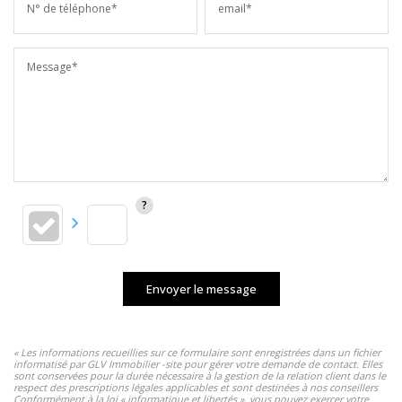
N° de téléphone*
email*
Message*
Envoyer le message
« Les informations recueillies sur ce formulaire sont enregistrées dans un fichier
informatisé par GLV Immobilier -site pour gérer votre demande de contact. Elles
sont conservées pour la durée nécessaire à la gestion de la relation client dans le
respect des prescriptions légales applicables et sont destinées à nos conseillers
Conformément à la loi « informatique et libertés », vous pouvez exercer votre