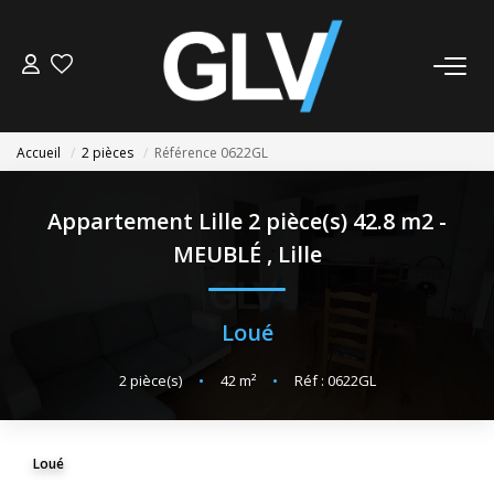
VENTE
Accueil
2 pièces
Référence 0622GL
LOCATION
Appartement Lille 2 pièce(s) 42.8 m2 -
GESTION
MEUBLÉ
,
Lille
SYNDIC
Loué
NOS AGENCES
2
pièce(s)
•
42
m²
•
Réf : 0622GL
Nos Agences
Nous Rejoindre
Loué