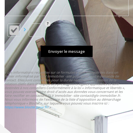
Envoyer le message
« Les informations recueillies sur ce formulaire sont enregistrées dans un
fichier informatisé par GLV Immobilier -site pour gérer votre demande de
contact. Elles sont conservées pour la durée nécessaire à la gestion de la
relation client dans le respect des prescriptions légales applicables et sont
destinées à nos conseillers Conformément à la loi « informatique et libertés »,
vous pouvez exercer votre droit d'accès aux données vous concernant et les
faire rectifier en contactant GLV Immobilier -site contact@glv-immobilier.fr.
Nous vous informons de l'existence de la liste d'opposition au démarchage
téléphonique « Bloctel », sur laquelle vous pouvez vous inscrire ici :
https://www.bloctel.gouv.fr/
»