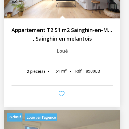
Appartement T2 51 m2 Sainghin-en-Mélantois
,
Sainghin en melantois
Loué
51
m²
Réf :
8500LB
2
pièce(s)
Exclusif
Loue par l'agence