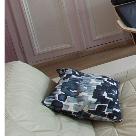
L'appartement comprend un hall d'entrée, une
cuisine équipée ouverte sur un séjour avec
rangements et cheminée, une chambre avec
rangements et balcon ainsi qu'une salle de douches
et des WC séparés.
Loyer CC : 856 Euros dont 80 Euros de charges
(comprenant eau froide, et entretien des parties
communes), avec régularisation annuelle.
Disponible fin mai !
Pour plus de renseignements contacter l'agence au
03 59 39 13 03. Possibilité de prendre rendez-vous
directement en ligne sur https://www.glv-
immobilier.fr/
Nos honoraires
Nous contacter