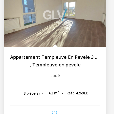
Appartement Templeuve En Pevele 3 pièces 62 m2
,
Templeuve en pevele
Loué
62
m²
Réf :
4269LB
3
pièce(s)