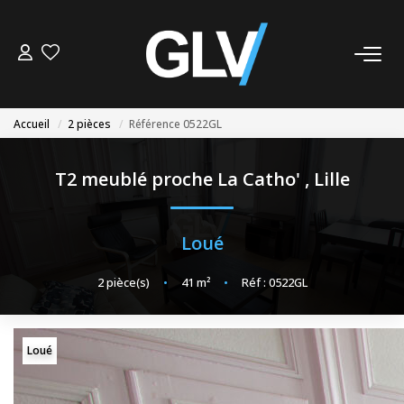
VENTE
Accueil
2 pièces
Référence 0522GL
LOCATION
T2 meublé proche La Catho'
,
Lille
GESTION
Loué
SYNDIC
2
pièce(s)
•
41
m²
•
Réf : 0522GL
NOS AGENCES
Nos Agences
Loué
Nous Rejoindre
Nos Actualités