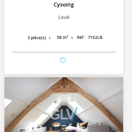
Cysoing
Loué
58
m²
Réf :
7102LB
3
pièce(s)