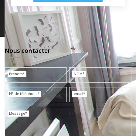
Nous contacter
Prénom*
NOM*
N° de téléphone*
email*
Message*