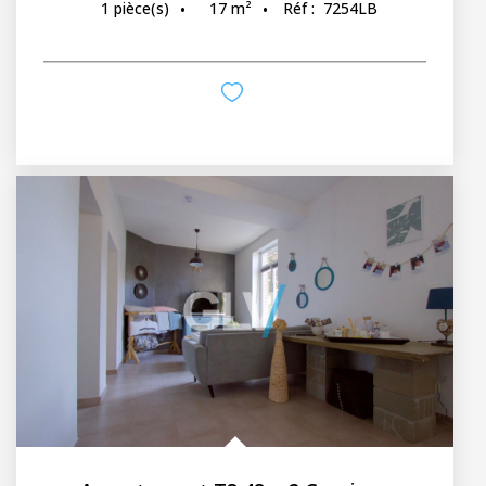
17
m²
Réf :
7254LB
1
pièce(s)