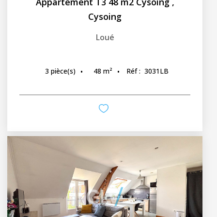
Appartement T3 48 m2 Cysoing
,
Cysoing
Loué
48
m²
Réf :
3031LB
3
pièce(s)