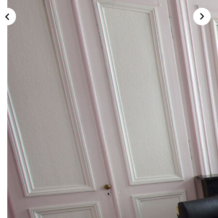
CONTACT
ESPACE CLIENTS
Description
Réf : 0522GL
GLV Immobilier vous propose à la location ce beau T2
meublé situé au 78 rue Boucher-de-Perthes à Lille, à
10 min à pied de l'université Catholique de Lille et
proches de toutes commodités.