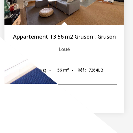
Appartement T3 56 m2 Gruson
,
Gruson
Loué
56
m²
Réf :
7264LB
3
pièce(s)