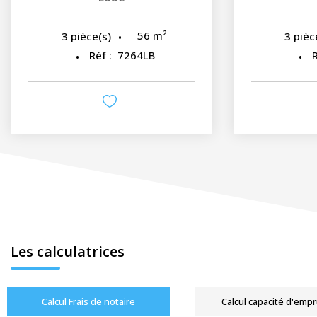
56
m²
3
pièce(s)
3
pièc
Réf :
7264LB
R
Les calculatrices
Calcul Frais de notaire
Calcul capacité d'emp