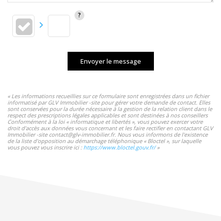
Envoyer le message
« Les informations recueillies sur ce formulaire sont enregistrées dans un fichier
informatisé par GLV Immobilier -site pour gérer votre demande de contact. Elles
sont conservées pour la durée nécessaire à la gestion de la relation client dans le
respect des prescriptions légales applicables et sont destinées à nos conseillers
Conformément à la loi « informatique et libertés », vous pouvez exercer votre
droit d'accès aux données vous concernant et les faire rectifier en contactant GLV
Immobilier -site contact@glv-immobilier.fr. Nous vous informons de l'existence
de la liste d'opposition au démarchage téléphonique « Bloctel », sur laquelle
vous pouvez vous inscrire ici :
https://www.bloctel.gouv.fr/
»