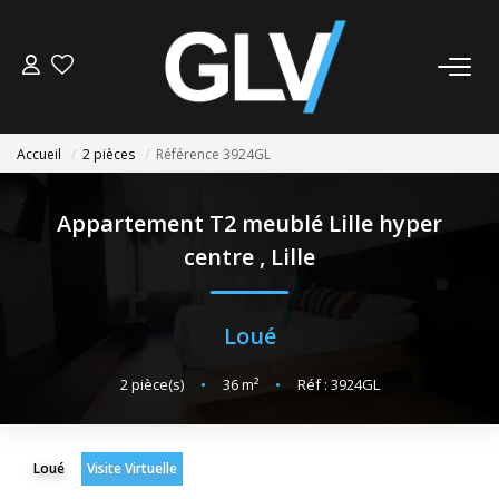
VENTE
Accueil
2 pièces
Référence 3924GL
LOCATION
Appartement T2 meublé Lille hyper
GESTION
centre
,
Lille
SYNDIC
Loué
NOS AGENCES
2
pièce(s)
•
36
m²
•
Réf : 3924GL
Nos Agences
Nous Rejoindre
Loué
Visite Virtuelle