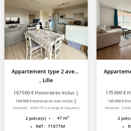
Appartement type 2 avec parking à Lille secteur Lille Fives
,
Lille
167 500 €
Honoraires inclus
|
175 000 €
H
|
160 000 €
Honoraires non inclus
165 000 €
Hon
Honoraires : 4,69% TTC à la charge de l'acquéreur
Honoraires : 6,06% 
47
m²
2
pièce(s)
2
pièc
Réf :
7107TM
R