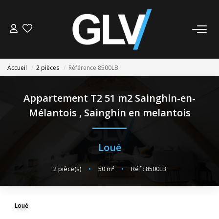
VENTE
Accueil
2 pièces
Référence 8500LB
LOCATION
Appartement T2 51 m2 Sainghin-en-
GESTION
Mélantois
,
Sainghin en melantois
SYNDIC
Loué
NOS AGENCES
2
pièce(s)
•
50
m²
•
Réf : 8500LB
Nos Agences
Nous Rejoindre
Loué