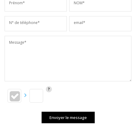
Prénom*
NOM*
N° de téléphone*
email*
Message*
Envoyer le message