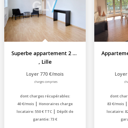
Superbe appartement 2 pièces - 40m2 - VIEUX LILLE
,
Lille
Loyer 770 €/mois
Loyer
charges comprises
ch
dont charges récupérables:
dont char
|
40 €/mois
Honoraires charge
83 €/mois
|
locataire: 550 € TTC
Dépôt de
locataire: 
garantie: 73 €
gara