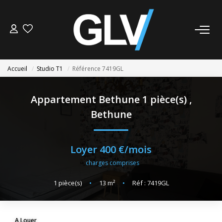
VENTE
Accueil
Studio T1
Référence 7419GL
LOCATION
Appartement Bethune 1 pièce(s)
,
GESTION
Bethune
SYNDIC
Loyer 400 €/mois
charges comprises
NOS AGENCES
1
pièce(s)
•
13
m²
•
Réf : 7419GL
Nos Agences
Nous Rejoindre
A Louer