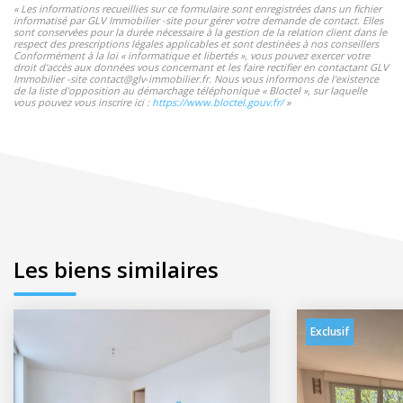
« Les informations recueillies sur ce formulaire sont enregistrées dans un fichier
informatisé par GLV Immobilier -site pour gérer votre demande de contact. Elles
sont conservées pour la durée nécessaire à la gestion de la relation client dans le
respect des prescriptions légales applicables et sont destinées à nos conseillers
Conformément à la loi « informatique et libertés », vous pouvez exercer votre
droit d'accès aux données vous concernant et les faire rectifier en contactant GLV
Immobilier -site contact@glv-immobilier.fr. Nous vous informons de l'existence
de la liste d'opposition au démarchage téléphonique « Bloctel », sur laquelle
vous pouvez vous inscrire ici :
https://www.bloctel.gouv.fr/
»
Les biens similaires
Exclusif