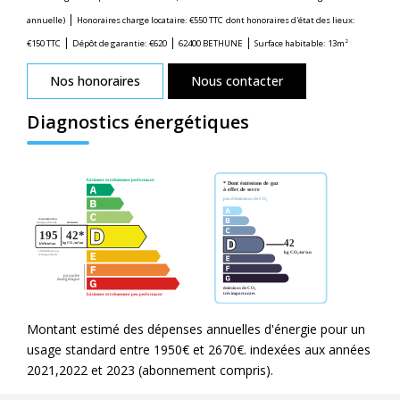
|
annuelle)
Honoraires charge locataire: €550 TTC
dont honoraires d'état des lieux:
|
|
|
€150 TTC
Dépôt de garantie: €620
62400 BETHUNE
Surface habitable: 13m²
Nos honoraires
Nous contacter
Diagnostics énergétiques
Montant estimé des dépenses annuelles d'énergie pour un
usage standard entre 1950€ et 2670€. indexées aux années
2021,2022 et 2023 (abonnement compris).