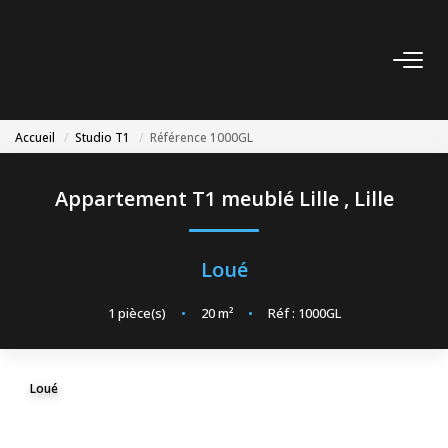
VENTE
Accueil
Studio T1
Référence 1000GL
LOCATION
Appartement T1 meublé Lille
,
Lille
GESTION
Loué
SYNDIC
1
pièce(s)
•
20
m²
•
Réf : 1000GL
NOS AGENCES
Nos Agences
Loué
Nous Rejoindre
Nos Actualités