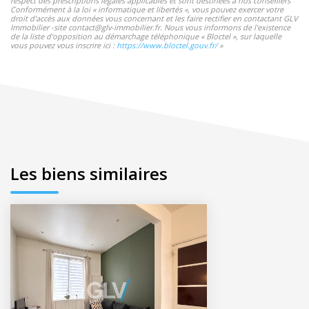
respect des prescriptions légales applicables et sont destinées à nos conseillers
Conformément à la loi « informatique et libertés », vous pouvez exercer votre
droit d'accès aux données vous concernant et les faire rectifier en contactant GLV
Immobilier -site contact@glv-immobilier.fr. Nous vous informons de l'existence
de la liste d'opposition au démarchage téléphonique « Bloctel », sur laquelle
vous pouvez vous inscrire ici :
https://www.bloctel.gouv.fr/
»
Les biens similaires