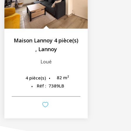
Maison Lannoy 4 pièce(s)
,
Lannoy
Loué
82
m²
4
pièce(s)
Réf :
7389LB