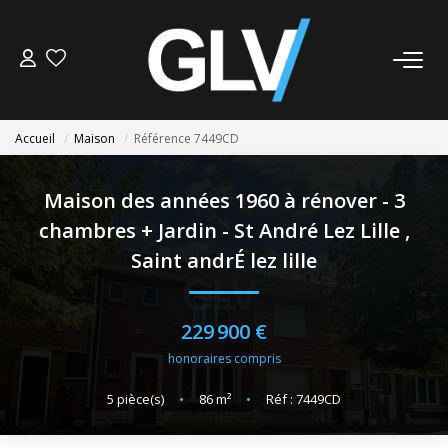
VENTE
Accueil
Maison
Référence 7449CD
LOCATION
Maison des années 1960 à rénover - 3
GESTION
chambres + Jardin - St André Lez Lille
,
Saint andrÉ lez lille
SYNDIC
229 900 €
NOS AGENCES
honoraires compris
Nos Agences
5
pièce(s)
•
86
m²
•
Réf : 7449CD
Nous Rejoindre