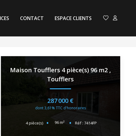
NCES
CONTACT
ESPACE CLIENTS
Maison Toufflers 4 pièce(s) 96 m2
,
Toufflers
287 000 €
dont 3,61% TTC d'honoraires
96
m²
4
pièce(s)
Réf :
7414FP