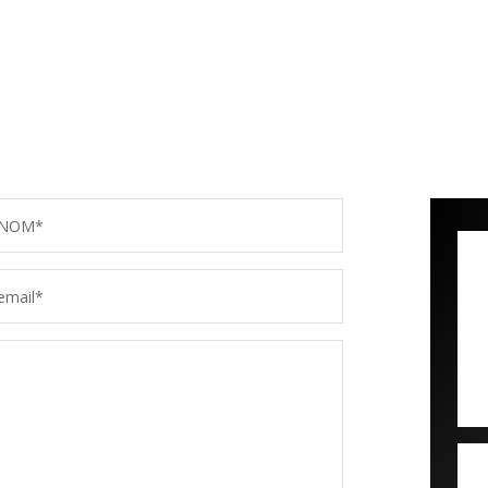
NOM*
email*