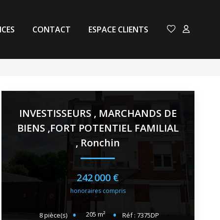
NCES
CONTACT
ESPACE CLIENTS
INVESTISSEURS , MARCHANDS DE
BIENS ,FORT POTENTIEL FAMILIAL
,
Ronchin
242 000 €
honoraires compris
205
m²
8
pièce(s)
Réf :
7375DP