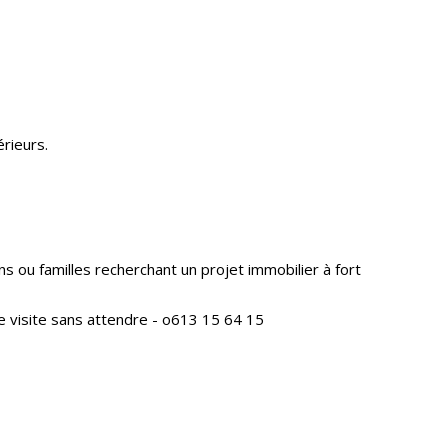
érieurs.
s ou familles recherchant un projet immobilier à fort
e visite sans attendre - o613 15 64 15