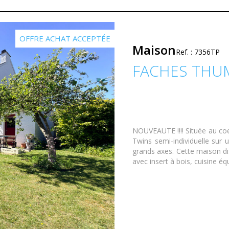
OFFRE ACHAT ACCEPTÉE
Maison
Ref. : 7356TP
FACHES THU
NOUVEAUTE !!!! Située au co
Twins semi-individuelle sur
grands axes. Cette maison di
avec insert à bois, cuisine é