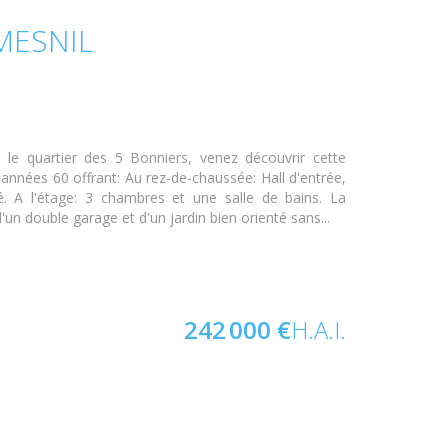
MESNIL
s le quartier des 5 Bonniers, venez découvrir cette
 années 60 offrant: Au rez-de-chaussée: Hall d'entrée,
é. A l'étage: 3 chambres et une salle de bains. La
un double garage et d'un jardin bien orienté sans...
242 000 €
H.A.I.