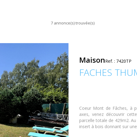
7 annonce(s) trouvée(s)
Maison
Ref. : 7420TP
FACHES THU
Coeur Mont de Fâches, à p
axes, venez découvrir cett
parcelle totale de 429m2. Au
insert à bois donnant sur une