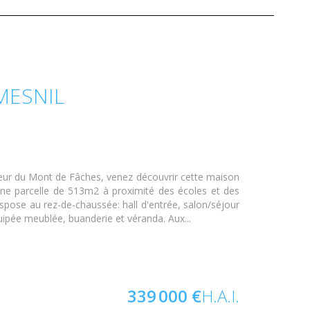
MESNIL
eur du Mont de Fâches, venez découvrir cette maison
 une parcelle de 513m2 à proximité des écoles et des
spose au rez-de-chaussée: hall d'entrée, salon/séjour
quipée meublée, buanderie et véranda. Aux...
339 000 €
H.A.I.