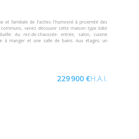
me et familiale de Faches-Thumesnil à proximité des
n communs, venez découvrir cette maison type bâtir
uelle: Au rez-de-chaussée: entrée, salon, cuisine
e à manger et une salle de bains. Aux étages: un
229 900 €
H.A.I.