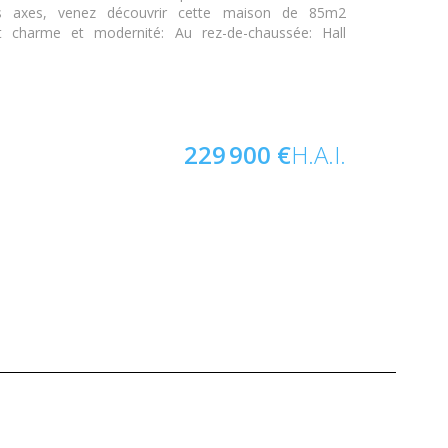
 axes, venez découvrir cette maison de 85m2
nt charme et modernité: Au rez-de-chaussée: Hall
229 900 €
H.A.I.