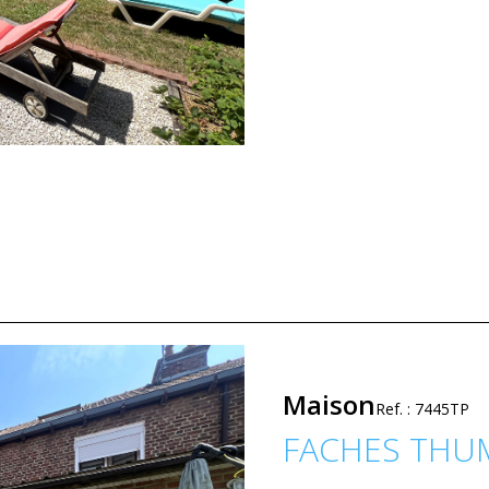
Maison
Ref. : 7445TP
FACHES THU