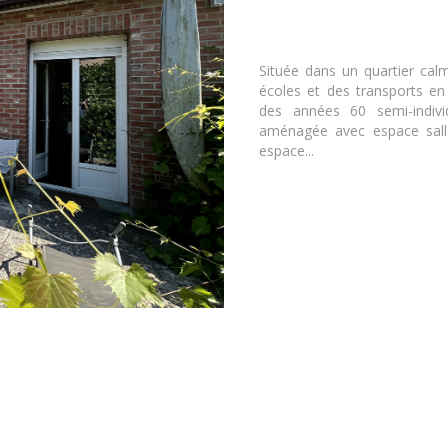
Située dans un quartier cal
écoles et des transports e
des années 60 semi-individ
aménagée avec espace sall
espace...