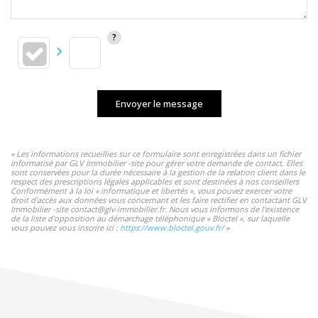
Envoyer le message
« Les informations recueillies sur ce formulaire sont enregistrées dans un fichier
informatisé par GLV Immobilier -site pour gérer votre demande de contact. Elles
sont conservées pour la durée nécessaire à la gestion de la relation client dans le
respect des prescriptions légales applicables et sont destinées à nos conseillers
Conformément à la loi « informatique et libertés », vous pouvez exercer votre
droit d'accès aux données vous concernant et les faire rectifier en contactant GLV
Immobilier -site contact@glv-immobilier.fr. Nous vous informons de l'existence
de la liste d'opposition au démarchage téléphonique « Bloctel », sur laquelle
vous pouvez vous inscrire ici :
https://www.bloctel.gouv.fr/
»