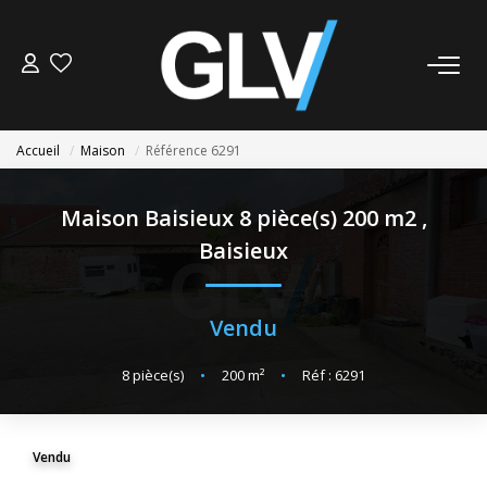
VENTE
Accueil
Maison
Référence 6291
LOCATION
Maison Baisieux 8 pièce(s) 200 m2
,
GESTION
Baisieux
SYNDIC
Vendu
NOS AGENCES
8
pièce(s)
•
200
m²
•
Réf : 6291
Nos Agences
Nous Rejoindre
Vendu