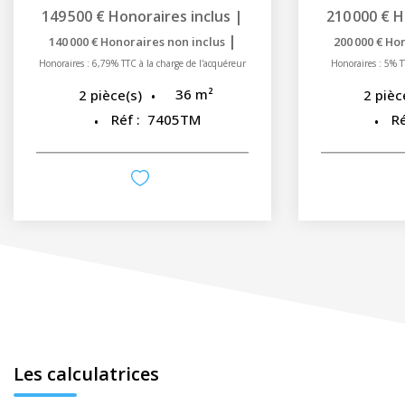
149 500 €
Honoraires inclus
|
210 000 €
H
|
140 000 €
Honoraires non inclus
200 000 €
Hon
Honoraires : 6,79% TTC à la charge de l'acquéreur
Honoraires : 5% T
36
m²
2
pièce(s)
2
pièc
Réf :
7405TM
Ré
Les calculatrices