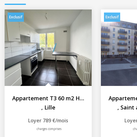
Exclusif
Exclusif
Appartement T3 60 m2 Hellemmes Lille
,
Lille
,
Saint 
Loyer 789 €/mois
Loyer
charges comprises
ch