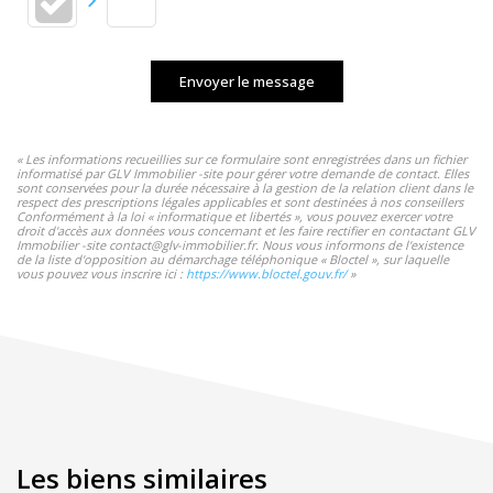
Envoyer le message
« Les informations recueillies sur ce formulaire sont enregistrées dans un fichier
informatisé par GLV Immobilier -site pour gérer votre demande de contact. Elles
sont conservées pour la durée nécessaire à la gestion de la relation client dans le
respect des prescriptions légales applicables et sont destinées à nos conseillers
Conformément à la loi « informatique et libertés », vous pouvez exercer votre
droit d'accès aux données vous concernant et les faire rectifier en contactant GLV
Immobilier -site contact@glv-immobilier.fr. Nous vous informons de l'existence
de la liste d'opposition au démarchage téléphonique « Bloctel », sur laquelle
vous pouvez vous inscrire ici :
https://www.bloctel.gouv.fr/
»
Les biens similaires