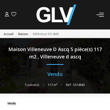
VENTE
Accueil
Maison
Référence 5514MD
LOCATION
Maison Villeneuve D Ascq 5 pièce(s) 117
GESTION
m2
,
Villeneuve d ascq
SYNDIC
Vendu
NOS AGENCES
5
pièce(s)
•
117
m²
•
Réf : 5514MD
Nos Agences
Nous Rejoindre
Vendu