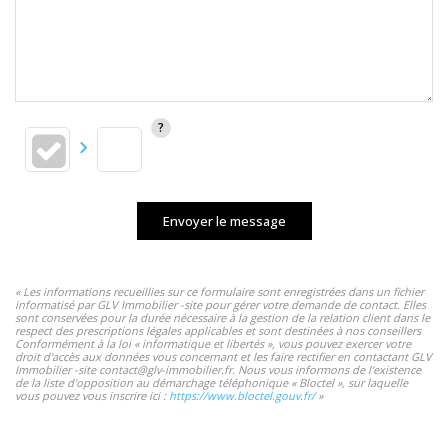
Envoyer le message
« Les informations recueillies sur ce formulaire sont enregistrées dans un fichier
informatisé par GLV Immobilier -site pour gérer votre demande de contact. Elles
sont conservées pour la durée nécessaire à la gestion de la relation client dans le
respect des prescriptions légales applicables et sont destinées à nos conseillers
Conformément à la loi « informatique et libertés », vous pouvez exercer votre
droit d'accès aux données vous concernant et les faire rectifier en contactant GLV
Immobilier -site contact@glv-immobilier.fr. Nous vous informons de l'existence
de la liste d'opposition au démarchage téléphonique « Bloctel », sur laquelle
vous pouvez vous inscrire ici :
https://www.bloctel.gouv.fr/
»