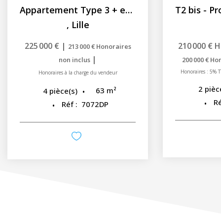
Appartement Type 3 + extérieure - St Sauveur 62.75 m2
,
Lille
225 000 €
|
210 000 €
H
213 000 €
Honoraires
|
non inclus
200 000 €
Hon
Honoraires : 5% T
Honoraires à la charge du vendeur
2
pièc
63
m²
4
pièce(s)
Ré
Réf :
7072DP