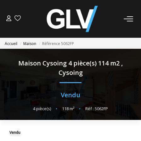
VENTE
Accueil
Maison
Référence 5062FP
LOCATION
Maison Cysoing 4 pièce(s) 114 m2
,
GESTION
Cysoing
SYNDIC
Vendu
NOS AGENCES
4
pièce(s)
•
118
m²
•
Réf : 5062FP
Nos Agences
Nous Rejoindre
Vendu