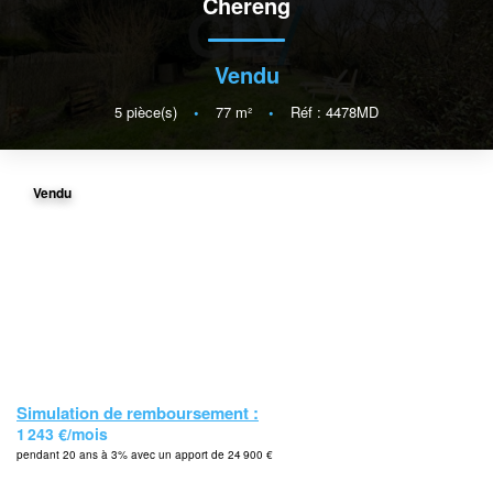
Chereng
Vendu
5
pièce(s)
•
77
m²
•
Réf : 4478MD
Vendu
Simulation de remboursement :
1 243 €/mois
pendant 20 ans à 3% avec un apport de 24 900 €