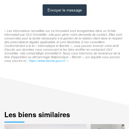
Envoyer le message
« Les informations recueillies sur ce formulaire sont enregistrées dans un fichier
informatisé par GLV Immobilier -site pour gérer votre demande de contact. Elles sont
conservées pour la durée nécessaire à la gestion de la relation client dans le respect
des prescriptions légales applicables et sont destinées à nos conseillers
Conformément à la loi « informatique et libertés », vous pouvez exercer votre droit
d'accès aux données vous concernant et les faire rectifier en contactant GLV
Immobilier -site contact@glv-immobilier.fr. Nous vous informons de l'existence de la
liste d'opposition au démarchage téléphonique « Bloctel », sur laquelle vous pouvez
vous inscrire ici :
https://www.bloctel.gouv.fr/
»
Les biens similaires