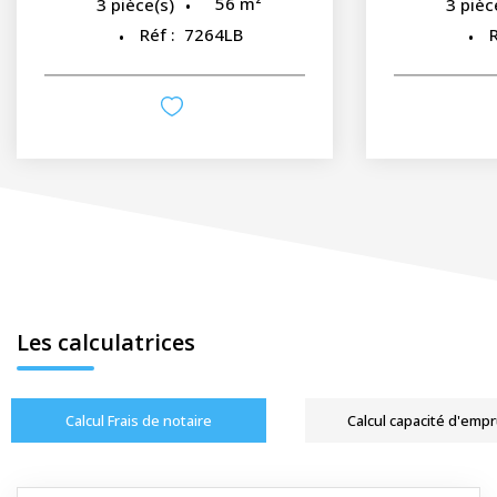
56
m²
3
pièce(s)
3
pièc
Réf :
7264LB
R
Les calculatrices
Calcul Frais de notaire
Calcul capacité d'emp