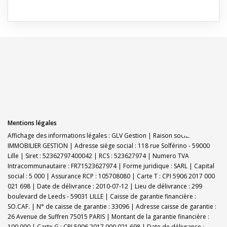
Mentions légales
Affichage des informations légales : GLV Gestion | Raison sociale : GLV
IMMOBILIER GESTION | Adresse siège social : 118 rue Solférino - 59000
Lille | Siret : 52362797400042 | RCS : 523627974 | Numero TVA
Intracommunautaire : FR71523627974 | Forme juridique : SARL | Capital
social : 5 000 | Assurance RCP : 105708080 |
Carte T : CPI 5906 2017 000
021 698 | Date de délivrance : 2010-07-12 | Lieu de délivrance : 299
boulevard de Leeds - 59031 LILLE | Caisse de garantie financière :
SO.CAF. | N° de caisse de garantie : 33096 | Adresse caisse de garantie :
26 Avenue de Suffren 75015 PARIS | Montant de la garantie financière :
100 000 | Carte G : CPI 5906 2017 000 021 698 | Date de délivrance :