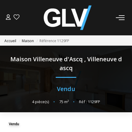
VENTE
Accueil
Maison
Référence 1129FP
LOCATION
Maison Villeneuve d'Ascq
,
Villeneuve d
GESTION
ascq
SYNDIC
Vendu
NOS AGENCES
4
pièce(s)
•
75
m²
•
Réf : 1129FP
Nos Agences
Nous Rejoindre
Vendu