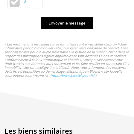
Envoyer le message
« Les informations recueillies sur ce formulaire sont enregistrées dans un fichier
informatisé par GLV Immobilier -site pour gérer votre demande de contact. Elles
sont conservées pour la durée nécessaire à la gestion de la relation client dans le
respect des prescriptions légales applicables et sont destinées à nos conseillers
Conformément à la loi « informatique et libertés », vous pouvez exercer votre
droit d'accès aux données vous concernant et les faire rectifier en contactant GLV
Immobilier -site contact@glv-immobilier.fr. Nous vous informons de l'existence
de la liste d'opposition au démarchage téléphonique « Bloctel », sur laquelle
vous pouvez vous inscrire ici :
https://www.bloctel.gouv.fr/
»
Les biens similaires