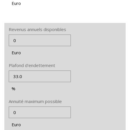
Euro
Revenus annuels disponibles
Euro
Plafond d'endettement
%
Annuité maximum possible
Euro