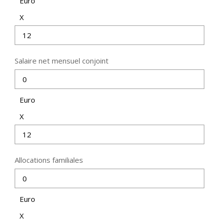
Euro
Nos Actualités
X
CONTACT
Salaire net mensuel conjoint
ESPACE CLIENTS
Euro
X
Allocations familiales
Euro
X