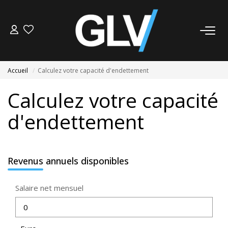
VENTE
Accueil
Calculez votre capacité d'endettement
LOCATION
Calculez votre capacité
GESTION
d'endettement
SYNDIC
Revenus annuels disponibles
NOS AGENCES
Salaire net mensuel
Nos Agences
Nous Rejoindre