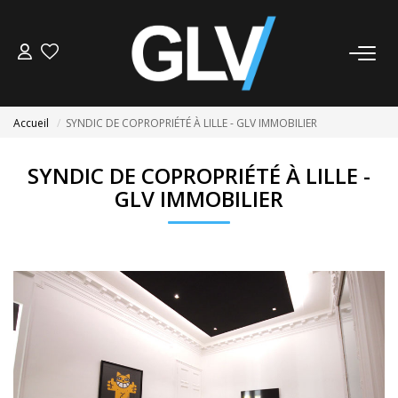
VENTE
Accueil
SYNDIC DE COPROPRIÉTÉ À LILLE - GLV IMMOBILIER
LOCATION
SYNDIC DE COPROPRIÉTÉ À LILLE -
GLV IMMOBILIER
GESTION
SYNDIC
NOS AGENCES
Nos Agences
Nous Rejoindre