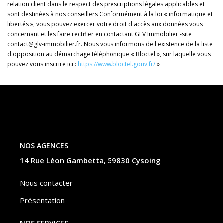
relation client dans le respect des prescriptions légales applicables et
sont destinées à nos conseillers Conformément à la loi « informatique et
libertés », vous pouvez exercer votre droit d'accès aux données vous
concernant et les faire rectifier en contactant GLV Immobilier -site
contact@glv-immobilier.fr. Nous vous informons de l'existence de la liste
d'opposition au démarchage téléphonique « Bloctel », sur laquelle vous
pouvez vous inscrire ici :
https://www.bloctel.gouv.fr/
»
NOS AGENCES
14 Rue Léon Gambetta, 59830 Cysoing
Nous contacter
Présentation
NOS SERVICES